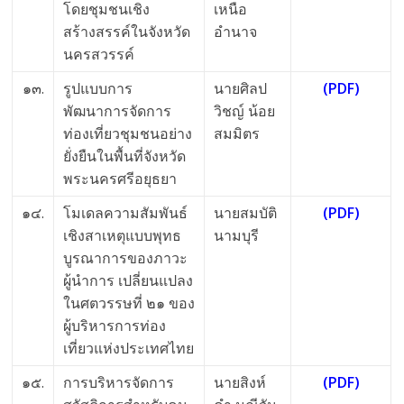
โดยชุมชนเชิง
เหนือ
สร้างสรรค์ในจังหวัด
อำนาจ
นครสวรรค์
๑๓.
รูปแบบการ
นายศิลป
(PDF)
พัฒนาการจัดการ
วิชญ์ น้อย
ท่องเที่ยวชุมชนอย่าง
สมมิตร
ยั่งยืนในพื้นที่จังหวัด
พระนครศรีอยุธยา
๑๔.
โมเดลความสัมพันธ์
นายสมบัติ
(PDF)
เชิงสาเหตุแบบพุทธ
นามบุรี
บูรณาการของภาวะ
ผู้นำการ เปลี่ยนแปลง
ในศตวรรษที่ ๒๑ ของ
ผู้บริหารการท่อง
เที่ยวแห่งประเทศไทย
๑๕.
การบริหารจัดการ
นายสิงห์
(PDF)