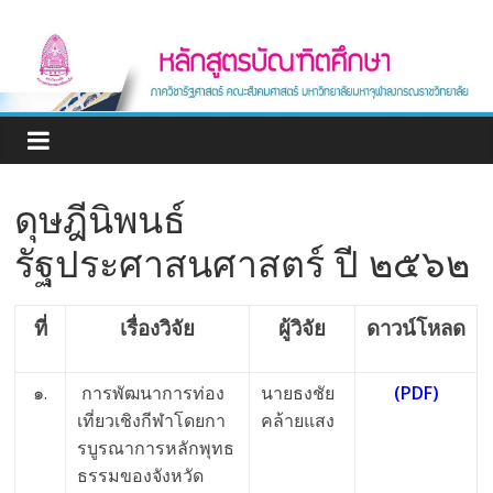
Skip
หลักสูตร
to
content
บัณฑิต
ศึกษา
ภาค
ดุษฎีนิพนธ์
รัฐประศาสนศาสตร์ ปี ๒๕๖๒
วิชา
รัฐศาสตร์
ที่
เรื่องวิจัย
ผู้วิจัย
ดาวน์โหลด
Graduate
๑.
การพัฒนาการท่อง
นายธงชัย
(PDF)
program
เที่ยวเชิงกีฬาโดยกา
คล้ายแสง
Department
รบูรณาการหลักพุทธ
of
ธรรมของจังหวัด
Political