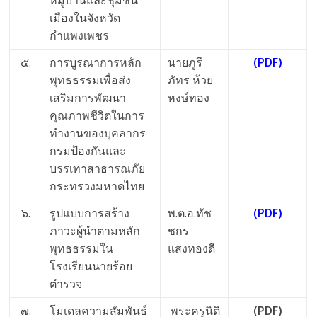
เมืองในจังหวัด
กำแพงเพชร
๕.
การบูรณาการหลัก
นายภูรี
(PDF)
พุทธธรรมเพื่อส่ง
ภัทร ห้วย
เสริมการพัฒนา
หงษ์ทอง
คุณภาพชีวิตในการ
ทำงานของบุคลากร
กรมป้องกันและ
บรรเทาสาธารณภัย
กระทรวงมหาดไทย
๖.
รูปแบบการสร้าง
พ.ต.อ.ทัช
(PDF)
ภาวะผู้นำตามหลัก
ชกร
พุทธธรรมใน
แสงทองดี
โรงเรียนนายร้อย
ตำรวจ
๗.
โมเดลความสัมพันธ์
พระครูนิติ
(PDF)