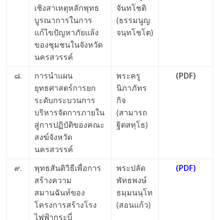
เชิงสาเหตุหลักพุทธ
จันทโชติ
บูรณาการในการ
(ธรรมนูญ
แก้ไขปัญหาภัยแล้ง
จนฺทโชโต)
ของชุมชนในจังหวัด
นครสวรรค์
๘.
การนำแผน
พระครู
(PDF)
ยุทธศาสตร์การยก
นิภาภัทร
ระดับกระบวนการ
กิจ
บริหารจัดการภายใน
(สามารถ
สู่การปฏิบัติของคณะ
ฐิตสทฺโธ)
สงฆ์จังหวัด
นครสวรรค์
๙.
พุทธสันติวิธีเพื่อการ
พระปลัด
(PDF)
สร้างความ
พัทธพงษ์
สมานฉันท์ของ
ธมฺมนนฺโท
โครงการสร้าง
โรง
(สอนแก้ว)
ไฟฟ้ากระบี่