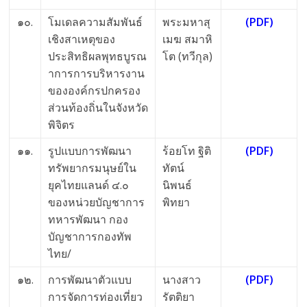
๑๐.
โมเดลความสัมพันธ์
พระมหาสุ
(PDF)
เชิงสาเหตุของ
เมฆ สมาหิ
ประสิทธิผลพุทธบูรณ
โต (ทวีกุล)
าการการบริหารงาน
ขององค์กรปกครอง
ส่วนท้องถิ่นในจังหวัด
พิจิตร
๑๑.
รูปแบบการพัฒนา
ร้อยโท ฐิติ
(PDF)
ทรัพยากรมนุษย์ใน
ทัตน์
ยุคไทยแลนด์ ๔.๐
นิพนธ์
ของหน่วยบัญชาการ
พิทยา
ทหารพัฒนา กอง
บัญชาการกองทัพ
ไทย/
๑๒.
การพัฒนาตัวแบบ
นางสาว
(PDF)
การจัดการท่องเที่ยว
รัตติยา