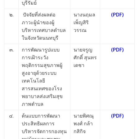
บุรีรัมย์
Science
๒.
ปัจจัยที่ส่งผลต่อ
นางนฤมล
(PDF)
ภาวะผู้นำของผู้
เพ็ญสิริ
บริหารเทศบาลตำบล
วรรณ
ในจังหวัดนนทบุรี
๓.
การพัฒนารูปแบบ
นายจรูญ
(PDF)
การเฝ้าระวัง
ศักดิ์ สุนทร
พฤติกรรมสุขภาพผู้
เดชา
สูงอายุด้วยระบบ
เทคโนโลยี
สารสนเทศของโรง
พยาบาลส่งเสริมสุข
ภาพตำบล
๔.
ต้นแบบการพัฒนา
นายพิศณุ
(PDF)
ประสิทธิผลการ
พงศ์ กล้า
บริหารจัดการกองทุน
กสิกิจ
หมู่บ้านและชุมชน