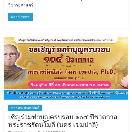
วิชารัฐศาสตร์
Read more
ข่าวประชาสัมพันธ์
เชิญร่วมทำบุญครบรอบ ๑๐๔ ปีชาตกาล
พระราชรัตนโมลี (นคร เขมปาลี)