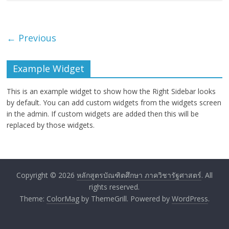
← Previous
Example Widget
This is an example widget to show how the Right Sidebar looks
by default. You can add custom widgets from the widgets screen
in the admin. If custom widgets are added then this will be
replaced by those widgets.
Copyright © 2026
หลักสูตรบัณฑิตศึกษา ภาควิชารัฐศาสตร์
. All
rights reserved.
Theme:
ColorMag
by ThemeGrill. Powered by
WordPress
.