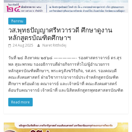
กิจกรรม
วส.พุทธปัญญาศรีทวารวดี ศึกษาดูงาน
หลักสูตรบัณฑิตศึกษาฯ
24 Aug 2025
Naret Ritthidej
วันที่ ๒๔ สิงหาคม ๒๕๖๘ —————- รองศาสตราจารย์ ดร.สุร
พล สุยะพรหม รองอธิการบดีฝ่ายกิจการทั่วไป/ผู้อำนวยการ
หลักสูตรบัณฑิตศึกษาฯ, พระครูสังฆวิริยกิจ, รศ.ดร. รองคณบดี
คณะสังคมศาสตร์ ฝ่ายวิชาการ/อาจารย์ประจำหลักสูตรบัณฑิต
ศึกษาฯ พร้อมด้วย คณาจารย์ และเจ้าหน้าที่ คณะสังคมศาสตร์
ต้อนรับคณาจารย์ เจ้าหน้าที่ และนิสิตหลักสูตรพุทธศาสตรบัณฑิต
Read more