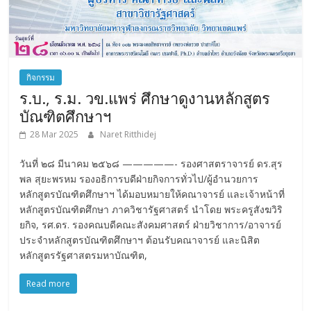
กิจกรรม
ร.บ., ร.ม. วข.แพร่ ศึกษาดูงานหลักสูตร
บัณฑิตศึกษาฯ
28 Mar 2025
Naret Ritthidej
วันที่ ๒๘ มีนาคม ๒๕๖๘ —————- รองศาสตราจารย์ ดร.สุร
พล สุยะพรหม รองอธิการบดีฝ่ายกิจการทั่วไป/ผู้อำนวยการ
หลักสูตรบัณฑิตศึกษาฯ ได้มอบหมายให้คณาจารย์ และเจ้าหน้าที่
หลักสูตรบัณฑิตศึกษา ภาควิชารัฐศาสตร์ นำโดย พระครูสังฆวิริ
ยกิจ, รศ.ดร. รองคณบดีคณะสังคมศาสตร์ ฝ่ายวิชาการ/อาจารย์
ประจำหลักสูตรบัณฑิตศึกษาฯ ต้อนรับคณาจารย์ และนิสิต
หลักสูตรรัฐศาสตรมหาบัณฑิต,
Read more