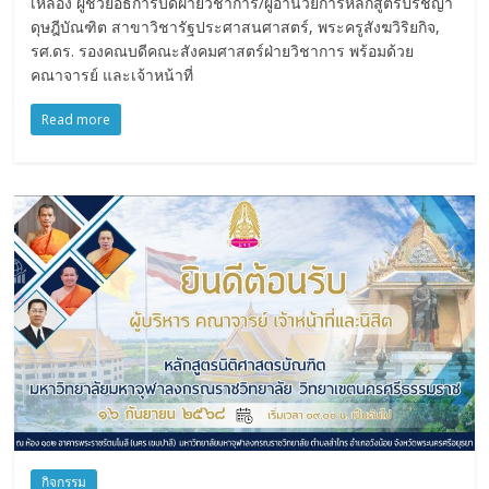
เหลือง ผู้ช่วยอธิการบดีฝ่ายวิชาการ/ผู้อำนวยการหลักสูตรปรัชญา
ดุษฎีบัณฑิต สาขาวิชารัฐประศาสนศาสตร์, พระครูสังฆวิริยกิจ,
รศ.ดร. รองคณบดีคณะสังคมศาสตร์ฝ่ายวิชาการ พร้อมด้วย
คณาจารย์ และเจ้าหน้าที่
Read more
กิจกรรม