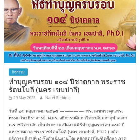
กิจกรรม
ทำบุญครบรอบ ๑๐๔ ปีชาตกาล พระราช
รัตนโมลี (นคร เขมปาลี)
29 May 2025
Naret Ritthidej
วันที่ ๒๙ พฤษภาคม ๒๕๖๘ —————- พระเดชพระคุณพระ
พรหมวัชรธีราจารย์, ศ.ดร. อธิการบดีมหาวิทยาลัยมหาจุฬาลงกร
ณราชวิทยาลัย เป็นประธานเปิดงานพิธีทำบุญครบรอบ ๑๐๔ ปี
แห่งชาตกาล พระราชรัตนโมลี (นคร เขมปาลี, Ph.D.) อดีต
อธิการบดี รูปที่ ๔ ซึ่งดำเนินงานโดยหลักสูตรบัณฑิตศึกษา ภาค