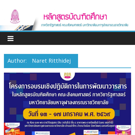
Skip
หลักสูตร
to
content
บัณฑิต
ศึกษา
ภาค
Author:
Naret Ritthidej
วิชา
รัฐศาสตร์
Graduate
program
Department
of
Political