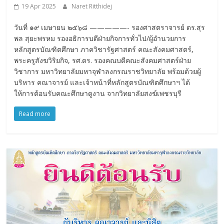
19 Apr 2025
Naret Ritthidej
วันที่ ๑๙ เมษายน ๒๕๖๘ —————- รองศาสตราจารย์ ดร.สุร
พล สุยะพรหม รองอธิการบดีฝ่ายกิจการทั่วไป/ผู้อำนวยการ
หลักสูตรบัณฑิตศึกษา ภาควิชารัฐศาสตร์ คณะสังคมศาสตร์,
พระครูสังฆวิริยกิจ, รศ.ดร. รองคณบดีคณะสังคมศาสตร์ฝ่าย
วิชาการ มหาวิทยาลัยมหาจุฬาลงกรณราชวิทยาลัย พร้อมด้วยผู้
บริหาร คณาจารย์ และเจ้าหน้าที่หลักสูตรบัณฑิตศึกษาฯ ได้
ให้การต้อนรับคณะศึกษาดูงาน จากวิทยาลัยสงฆ์เพชรบุรี
Read more