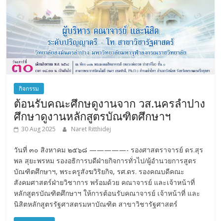
กิจกรรม
ต้อนรับคณะศึกษดูงานจาก วส.นครลำปาง
ศึกษาดูงานหลักสูตรบัณฑิตศึกษาฯ
30 Aug 2025
Naret Ritthidej
วันที่ ๓๐ สิงหาคม ๒๕๖๘ —————- รองศาสตราจารย์ ดร.สุร
พล สุยะพรหม รองอธิการบดีฝ่ายกิจการทั่วไป/ผู้อำนวยการสูตร
บัณฑิตศึกษาฯ, พระครูสังฆวิริยกิจ, รศ.ดร. รองคณบดีคณะ
สังคมศาสตร์ฝ่ายวิชาการ พร้อมด้วย คณาจารย์ และเจ้าหน้าที่
หลักสูตรบัณฑิตศึกษาฯ ให้การต้อนรับคณาจารย์ เจ้าหน้าที่ และ
นิสิตหลักสูตรรัฐศาสตรมหาบัณฑิต สาขาวิชารัฐศาสตร์