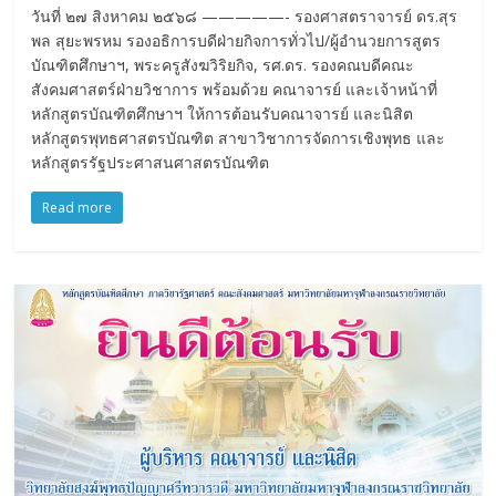
วันที่ ๒๗ สิงหาคม ๒๕๖๘ —————- รองศาสตราจารย์ ดร.สุร
พล สุยะพรหม รองอธิการบดีฝ่ายกิจการทั่วไป/ผู้อำนวยการสูตร
บัณฑิตศึกษาฯ, พระครูสังฆวิริยกิจ, รศ.ดร. รองคณบดีคณะ
สังคมศาสตร์ฝ่ายวิชาการ พร้อมด้วย คณาจารย์ และเจ้าหน้าที่
หลักสูตรบัณฑิตศึกษาฯ ให้การต้อนรับคณาจารย์ และนิสิต
หลักสูตรพุทธศาสตรบัณฑิต สาขาวิชาการจัดการเชิงพุทธ และ
หลักสูตรรัฐประศาสนศาสตรบัณฑิต
Read more