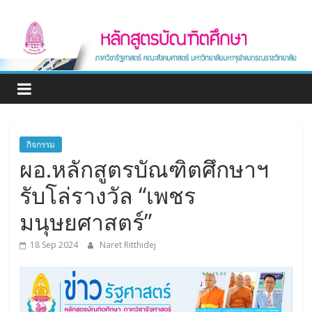
Skip
หลักสูตร
to
content
บัณฑิต
ศึกษา
ภาค
กิจกรรม
ผอ.หลักสูตรบัณฑิตศึกษาฯ
วิชา
รับโล่รางวัล “เพชร
รัฐศาสตร์
มนุษยศาสตร์”
Graduate
18 Sep 2024
Naret Ritthidej
program
Department
of
Political