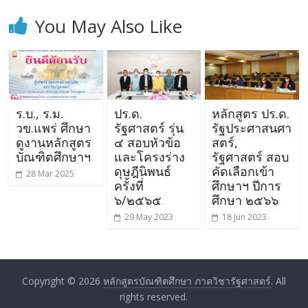
You May Also Like
ร.บ., ร.ม.
ปร.ด.
หลักสูตร ปร.ด.
วข.แพร่ ศึกษา
รัฐศาสตร์ รุ่น
รัฐประศาสนศา
ดูงานหลักสูตร
๔ สอบหัวข้อ
สตร์,
บัณฑิตศึกษาฯ
และโครงร่าง
รัฐศาสตร์ สอบ
ดุษฎีนิพนธ์
คัดเลือกเข้า
28 Mar 2025
ครั้งที่
ศึกษาฯ ปีการ
๖/๒๕๖๕
ศึกษา ๒๕๖๖
29 May 2023
18 Jun 2023
Copyright © 2026
หลักสูตรบัณฑิตศึกษา ภาควิชารัฐศาสตร์
. All
rights reserved.