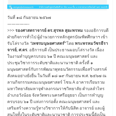
วันที่ ๑๘ กันยายน ๒๕๖๗
—————-
>>>
รองศาสตราจารย์ ดร.สุรพล สุยะพรหม
รองอธิการบดี
ฝ่ายกิจการทั่วไป ผู้อำนวยการหลักสูตรบัณฑิตศึกษาฯ เข้า
รับโล่รางวัล
“เพชรมนุษยศาสตร์”
โดย
พระพรหมวัชรธีรา
จารย์, ศ.ดร.
อธิการบดี เป็นประธานมอบโล่รางวัล เนื่อง
ในงานทำบุญครบรอบ ๖๑ ปี คณะมนุษยศาสตร์ และ
ประชุมวิชาการระดับชาติและนานาชาติ ครั้งที่ ๑
มนุษยศาสตร์กับการพัฒนาพุทธนวัตกรรมเพื่อสร้างสรรค์
สังคมอย่างยั่งยื่น ในวันที่ ๑๘-๑๙ กันยายน พ.ศ. ๒๕๖๗ ณ
ลานกิจกรรมคณะมนุษยศาสตร์ โซน A อาคารเรียนรวม
มหาวิทยาลัยมหาจุฬาลงกรณราชวิทยาลัย ตำบลลำไทร
อำเภอวังน้อย จังหวัดพระนครศรีอยุธยา เป็นการทำบุญ
ครบรอบ ๖๑ ปี แห่งการก่อตั้ง คณะมนุษยศาสตร์ และ
เสริมสร้างความรู้ทางวิชาการให้กับนิสิต อาจารย์ และผู้
สนใจทั้งในระดับชาติและนานาชาติ การประชุมนี้ยังเป็น