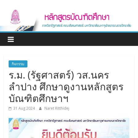
Skip
หลักสูตร
to
content
บัณฑิต
ศึกษา
ภาค
กิจกรรม
ร.ม. (รัฐศาสตร์) วส.นคร
วิชา
ลำปาง ศึกษาดูงานหลักสูตร
รัฐศาสตร์
บัณฑิตศึกษาฯ
Graduate
31 Aug 2024
Naret Ritthidej
program
Department
of
Political