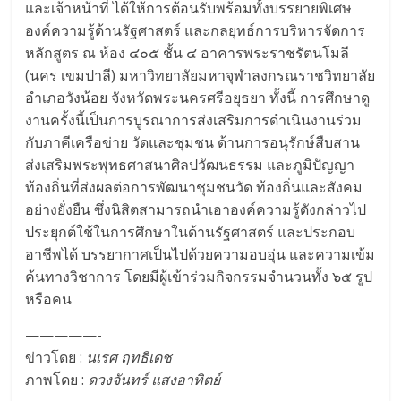
และเจ้าหน้าที่ ได้ให้การต้อนรับพร้อมทั้งบรรยายพิเศษ
องค์ความรู้ด้านรัฐศาสตร์ และกลยุทธ์การบริหารจัดการ
หลักสูตร ณ ห้อง ๔๐๕ ชั้น ๔ อาคารพระราชรัตนโมลี
(นคร เขมปาลี) มหาวิทยาลัยมหาจุฬาลงกรณราชวิทยาลัย
อำเภอวังน้อย จังหวัดพระนครศรีอยุธยา ทั้งนี้ การศึกษาดู
งานครั้งนี้เป็นการบูรณาการส่งเสริมการดำเนินงานร่วม
กับภาคีเครือข่าย วัดและชุมชน ด้านการอนุรักษ์สืบสาน
ส่งเสริมพระพุทธศาสนาศิลปวัฒนธรรม และภูมิปัญญา
ท้องถิ่นที่ส่งผลต่อการพัฒนาชุมชนวัด ท้องถิ่นและสังคม
อย่างยั่งยืน ซึ่งนิสิตสามารถนำเอาองค์ความรู้ดังกล่าวไป
ประยุกต์ใช้ในการศึกษาในด้านรัฐศาสตร์ และประกอบ
อาชีพได้ บรรยากาศเป็นไปด้วยความอบอุ่น และความเข้ม
ค้นทางวิชาการ โดยมีผู้เข้าร่วมกิจกรรมจำนวนทั้ง ๖๕ รูป
หรือคน
—————-
ข่าวโดย :
นเรศ ฤทธิเดช
ภาพโดย :
ดวงจันทร์ แสงอาทิตย์