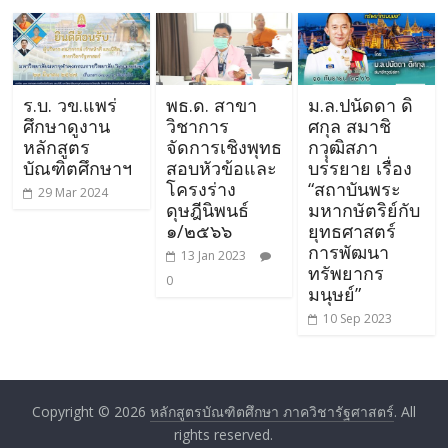
ร.บ. วข.แพร่
พธ.ด. สาขา
ม.ล.ปนัดดา ดิ
ศึกษาดูงาน
วิชาการ
ศกุล สมาชิ
หลักสูตร
จัดการเชิงพุทธ
กวุุฒิสภา
บัณฑิตศึกษาฯ
สอบหัวข้อและ
บรรยาย เรื่อง
โครงร่าง
“สถาบันพระ
29 Mar 2024
ดุษฎีนิพนธ์
มหากษัตริย์กับ
๑/๒๕๖๖
ยุทธศาสตร์
การพัฒนา
13 Jan 2023
ทรัพยากร
0
มนุษย์”
10 Sep 2023
Copyright © 2026
หลักสูตรบัณฑิตศึกษา ภาควิชารัฐศาสตร์
. All
rights reserved.