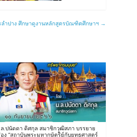
นครลำปาง ศึกษาดูงานหลักสูตรบัณฑิตศึกษาฯ
→
.ล.ปนัดดา ดิศกุล สมาชิกวุุฒิสภา บรรยาย
รื่อง “สถาบันพระมหากษัตริย์กับยุทธศาสตร์