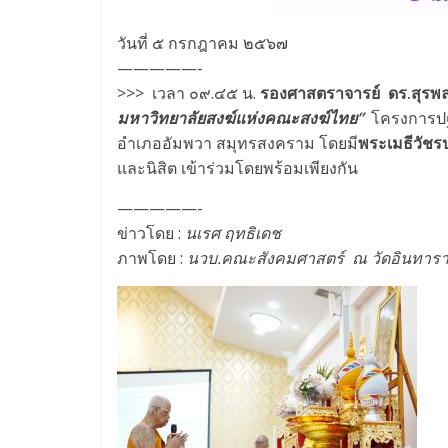
วันที่ ๕ กรกฎาคม ๒๕๖๗
—————-
>>> เวลา ๐๙.๔๕ น.
รองศาสตราจารย์ ดร.สุรพ
มหาวิทยาลัยสงฆ์แห่งคณะสงฆ์ไทย”
โครงการปฐ
อำเภออัมพวา สมุทรสงคราม โดยมี
พระเมธีวัชร
และนิสิต เข้าร่วมโดยพร้อมเพียงกัน
—————-
ข่าวโดย :
นเรศ ฤทธิเดช
ภาพโดย :
นวบ.คณะสังคมศาสตร์ ณ วัดอินทาร