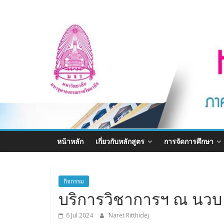
Skip
หลักสูตร
to
content
บัณฑิต
ศึกษา
ภาค
วิชา
หน้าหลัก
เกี่ยวกับหลักสูตร
การจัดการศึกษา
รัฐศาสตร์
Graduate
กิจกรรม
program
บริการวิชาการฯ ณ นวบ
Department
of
6 Jul 2024
Naret Ritthidej