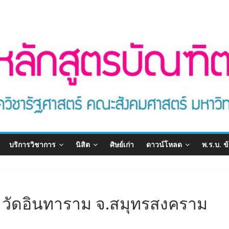
บริการวิชาการ
นิสิต
ศิษย์เก่า
ดาวน์โหลด
พ.ร.บ. ข
 วัดอินทาราม จ.สมุทรสงคราม