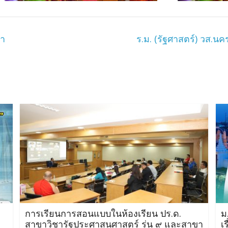
ษา
ร.ม. (รัฐศาสตร์) วส.
การเรียนการสอนแบบในห้องเรียน ปร.ด.
ม
สาขาวิชารัฐประศาสนศาสตร์ รุ่น ๙ และสาขา
เ