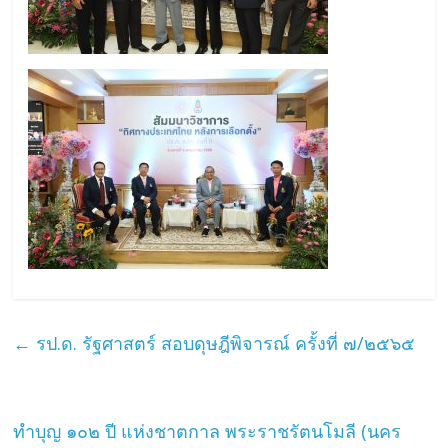
←
รป.ด. รัฐศาสตร์ สอบดุษฎีพิจารณ์ ครั้งที่ ๗/๒๕๖๕
ทำบุญ ๑๐๒ ปี แห่งชาตกาล พระราชรัตนโมลี (นคร