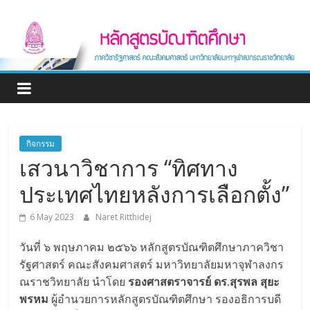
Skip
หลักสูตร
to
content
บัณฑิต
ศึกษา
ภาค
กิจกรรม
เสวนาวิชาการ “ทิศทาง
วิชา
ประเทศไทยหลังการเลือกตั้ง”
รัฐศาสตร์
6 May 2023
Naret Ritthidej
Graduate
วันที่ ๖ พฤษภาคม ๒๕๖๖ หลักสูตรบัณฑิตศึกษาภาควิชา
program
รัฐศาสตร์ คณะสังคมศาสตร์ มหาวิทยาลัยมหาจุฬาลงกร
Department
ณราชวิทยาลัย นำโดย
รองศาสตราจารย์ ดร.สุรพล สุยะ
of
พรหม
ผู้อำนวยการหลักสูตรบัณฑิตศึกษา รองอธิการบดี
Political