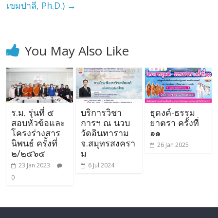
เขมปาลี, Ph.D.)
→
You May Also Like
ร.ม. รุ่นที่ ๕
บริการวิชา
ธุดงค์-ธรรม
สอบหัวข้อและ
การฯ ณ นวบ
ยาตรา ครั้งที่
โครงร่างสาร
วัดอินทาราม
๑๑
นิพนธ์ ครั้งที่
จ.สมุทรสงครา
26 Jan 2025
๒/๒๕๖๕
ม
23 Jan 2023
6 Jul 2024
0